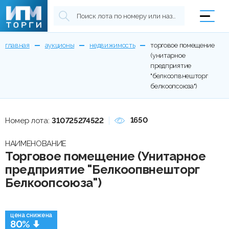
главная
аукционы
недвижимость
торговое помещение
(унитарное
предприятие
"белкоопвнешторг
белкоопсоюза")
1650
Номер лота:
310725274522
НАИМЕНОВАНИЕ
Торговое помещение (Унитарное
предприятие "Белкоопвнешторг
Белкоопсоюза")
цена снижена
80%