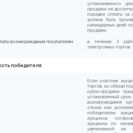
установленного дл
продажи, не достигн
порядке оплаты за 
должна быть произв
календарных дней по
продажи.
платы вознаграждения покупателем
в течение 3 раб
электронных торгов
ость победителя
Если участник аукц
торгов, он обязан по
купли-продажи пре
установленный срок,
вознаграждения ор
отказа или уклонени
победителем аукци
аукциона, соглас
аукциона по начал
увеличенной на 