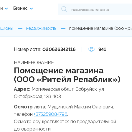
ги
Бизнес
кционы
недвижимость
помещение магазина (ооо «р
Номер лота:
020626342116
941
НАИМЕНОВАНИЕ
Помещение магазина
(ООО «Ритейл Репаблик»)
Адрес:
Могилевская обл., г. Бобруйск, ул.
Октябрьская, 136-103
Осмотр лота:
Мущинский Максим Олегович,
телефон
+375259084796
.
Осмотр осуществляется по предварительной
договоренности