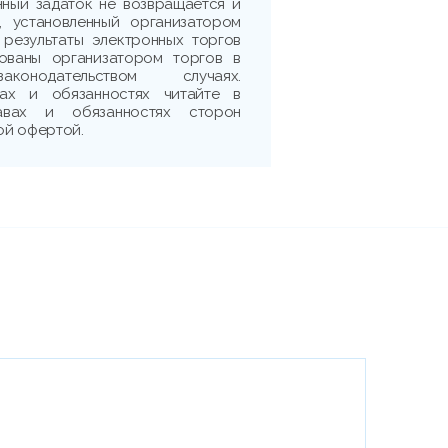
нный задаток не возвращается и
, установленный организатором
 результаты электронных торгов
рованы организатором торгов в
аконодательством случаях.
ах и обязанностях читайте в
авах и обязанностях сторон
ой офертой.