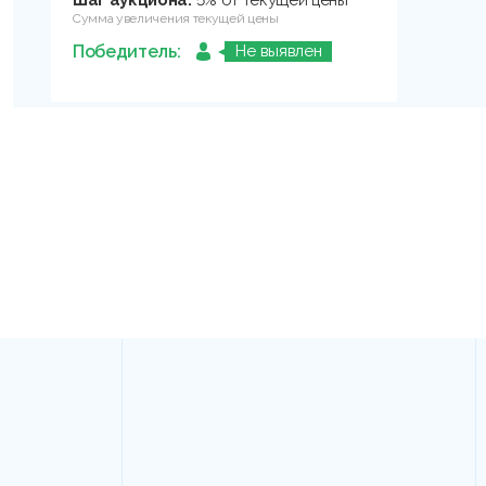
Шаг аукциона:
5% от текущей цены
Сумма увеличения текущей цены
Победитель:
Не выявлен