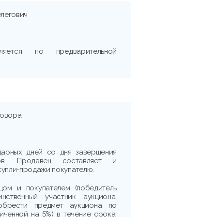
легович
ляется по предварительной
говора
ндарных дней со дня завершения
гов. Продавец составляет и
купли-продажи покупателю.
цом и покупателем (победитель
нственный участник аукциона,
обрести предмет аукциона по
личенной на 5%) в течение срока,