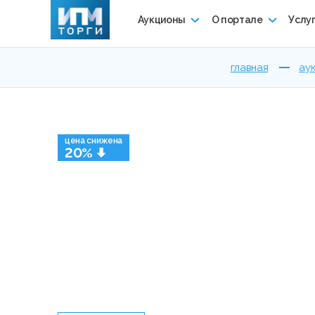
Аукционы
О портале
Услу
главная
ау
цена снижена
20%