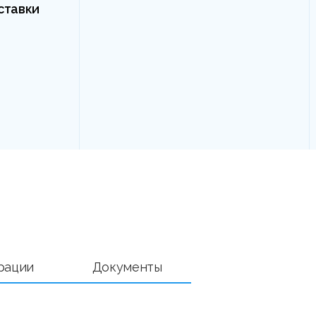
ставки
рации
Документы