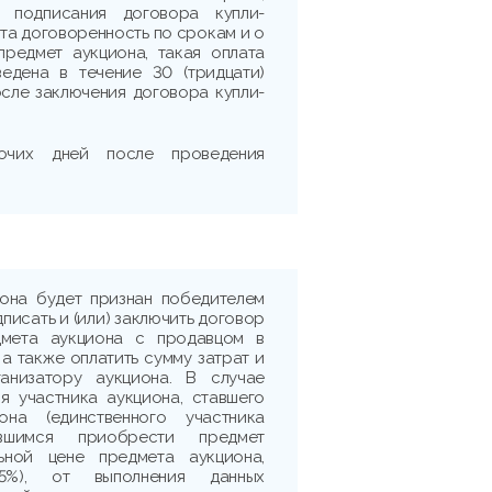
я подписания договора купли-
ута договоренность по срокам и о
предмет аукциона, такая оплата
едена в течение 30 (тридцати)
сле заключения договора купли-
очих дней после проведения
иона будет признан победителем
дписать и (или) заключить договор
дмета аукциона с продавцом в
 а также оплатить сумму затрат и
ганизатору аукциона. В случае
я участника аукциона, ставшего
она (единственного участника
ившимся приобрести предмет
ьной цене предмета аукциона,
5%), от выполнения данных