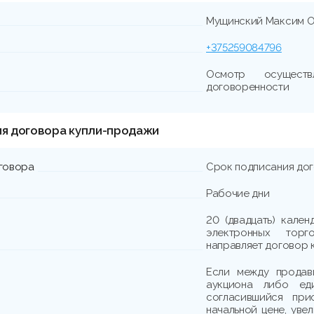
Мущинский Максим О
+375259084796
Осмотр осуществ
договоренности
ия договора купли-продажи
говора
Срок подписания до
Рабочие дни
20 (двадцать) кале
электронных тор
направляет договор 
Если между продав
аукциона либо еди
согласившийся при
начальной цене, уве