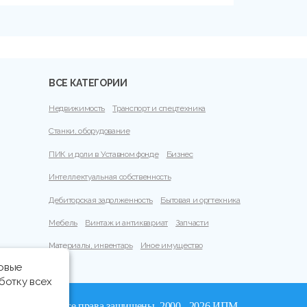
ВСЕ КАТЕГОРИИ
Недвижимость
Транспорт и спецтехника
Станки, оборудование
ПИК и доли в Уставном фонде
Бизнес
Интеллектуальная собственность
Дебиторская задолженность
Бытовая и оргтехника
Мебель
Винтаж и антиквариат
Запчасти
Материалы, инвентарь
Иное имущество
говые
ботку всех
© Все права защищены, 2000 - 2026 ИПМ-