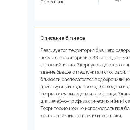
Нет
Персонал
Описание бизнеса
Реализуется территория бывшего оздоро
лесу и с территорией в 8.3 га. На данны
строений, из них 7 корпусов детского ла
здание бывшего медпункта и столовой, т
близости располагается водохранилище
действующий водопровод (холодная вода
Территория выведена из лесфонда. Здан
для лечебно-профилактических и (или) с
Территорию можно использовать под базу
корпоративные центры или экопарки.