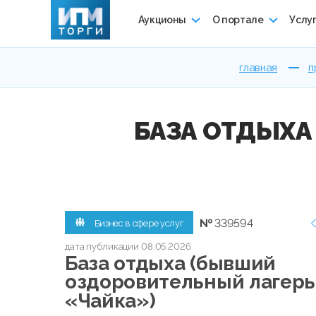
Аукционы
О портале
Услу
главная
п
БАЗА ОТДЫХА
№
339594
Бизнес в сфере услуг
дата публикации 08.05.2026
База отдыха (бывший
оздоровительный лагерь
«Чайка»)