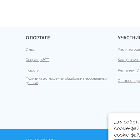
О ПОРТАЛЕ
УЧАСТНИ
О нас
Как участвов
Оператор ЭТП
Как организо
Новости
Регламент Э
Политика в отношении обработки персональных
Стоимость ус
данных
Для работы
cookie-фай
cookie-фа
+375 (44) 704 92 06
+375 (17) 373 