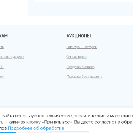
КАМ
АУКЦИОНЫ
ать
Электронные торги
вывать аукцион
Очные торги
ТП
Продажа бизнеса
луг
Продажа без аукциона
 сайта используются технические, аналитические и маркетин
лы. Нажимая кнопку «Принять все», Вы даете согласие на обра
йлов
Подробнее об обработке
21 33