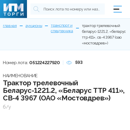
транспорт и
главная
аукционы
трактор трелевочный
спецтехника
беларус-1221.2, «беларус
ттр 411», cв-4 3967 (оао
«мостовдрев»)
593
Номер лота:
051224227920
НАИМЕНОВАНИЕ
Трактор трелевочный
Беларус-1221.2, «Беларус ТТР 411»,
CВ-4 3967 (ОАО «Мостовдрев»)
б/у