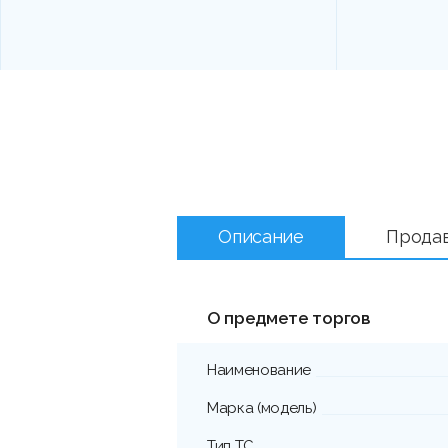
Описание
Прода
О предмете торгов
Наименование
Марка (модель)
Тип ТС