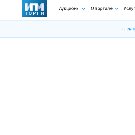
Аукционы
О портале
Услу
главн