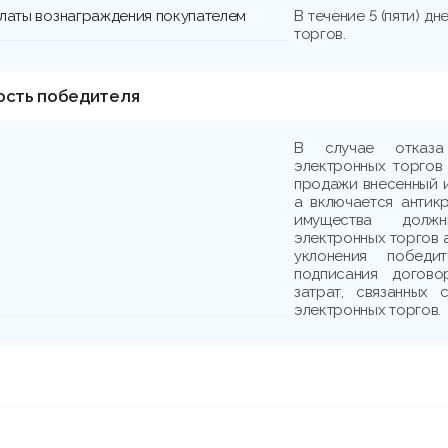
платы вознаграждения покупателем
В течение 5 (пяти) д
торгов.
ость победителя
В случае отказа
электронных торгов
продажи внесенный и
а включается антик
имущества должн
электронных торгов 
уклонения победи
подписания догово
затрат, связанных
электронных торгов.