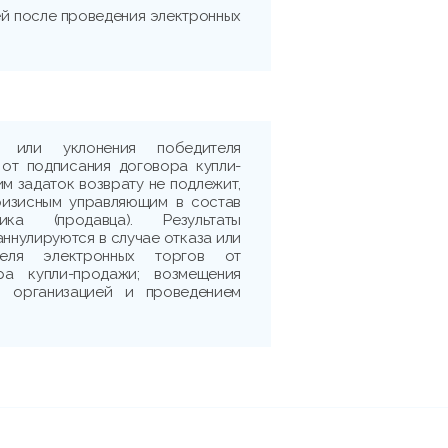
ней после проведения электронных
 или уклонения победителя
 от подписания договора купли-
м задаток возврату не подлежит,
ризисным управляющим в состав
ика (продавца). Результаты
аннулируются в случае отказа или
теля электронных торгов от
ра купли-продажи; возмещения
 с организацией и проведением