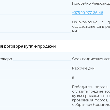
Головейко Александ
+375 29 277-36-46
Ознакомление с п
осуществляется в раб
мин.
ия договора купли-продажи
говора
Срок подписания до
Рабочие дни
5
Победитель торгов 
оплатить предмет то
купли-продажи, но н
проведения торгов,
собранием (комитето