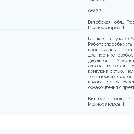
05822
Витебская обл., Рос
Мелиораторов, 1
Бывшее в употребл
Работоспособност
проверялась. При
диагностике, разбо
дефектов. Участн
ознакамливается
комплектностью, на
техническим состоя
начала торгов. Учас
ознакомления с пред
Витебская обл., Рос
Мелиораторов, 1