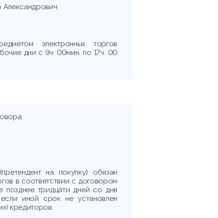
р Александрович
редметом электронных торгов
очие дни с 9ч. 00мин. по 17ч. 00
говора
(претендент на покупку) обязан
ргов в соответствии с договором
е позднее тридцати дней со дня
 если иной срок не установлен
м) кредиторов.