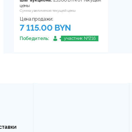
Шаг аукциона:
255.00 BYN от текущей
цены
Сумма увеличения текущей цены
Цена продажи:
7 115.00 BYN
Победитель:
участник №216
ставки