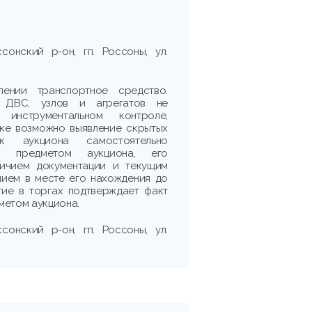
сонский р-он, гп. Россоны, ул.
ении транспортное средство.
ь ДВС, узлов и агрегатов не
 инструментальном контроле,
рке возможно выявление скрытых
ик аукциона самостоятельно
 с предметом аукциона, его
личием документации и текущим
нием в месте его нахождения до
тие в торгах подтверждает факт
метом аукциона.
сонский р-он, гп. Россоны, ул.