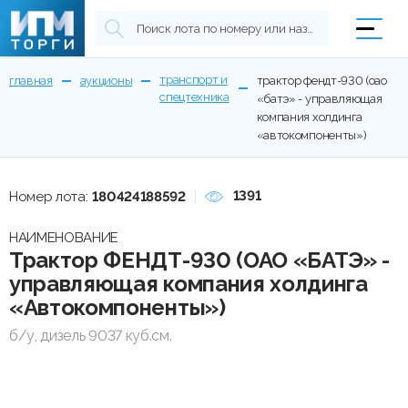
транспорт и
главная
аукционы
трактор фендт-930 (оао
спецтехника
«батэ» - управляющая
компания холдинга
«автокомпоненты»)
1391
Номер лота:
180424188592
НАИМЕНОВАНИЕ
Трактор ФЕНДТ-930 (ОАО «БАТЭ» -
управляющая компания холдинга
«Автокомпоненты»)
б/у, дизель 9037 куб.см.