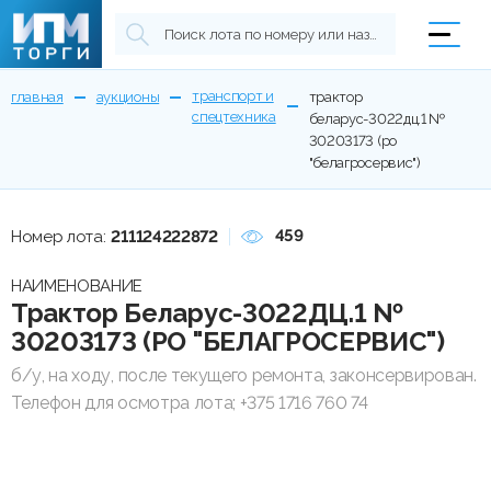
транспорт и
главная
аукционы
трактор
спецтехника
беларус-3022дц.1 №
30203173 (ро
"белагросервис")
459
Номер лота:
211124222872
НАИМЕНОВАНИЕ
Трактор Беларус-3022ДЦ.1 №
30203173 (РО "БЕЛАГРОСЕРВИС")
б/у, на ходу, после текущего ремонта, законсервирован.
Телефон для осмотра лота; +375 1716 760 74