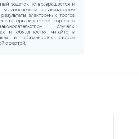
нный задаток не возвращается и
, установленный организатором
 результаты электронных торгов
рованы организатором торгов в
аконодательством случаях.
ах и обязанностях читайте в
авах и обязанностях сторон
ой офертой.