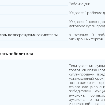
Рабочие дни
10 (десять) рабочих 
10 (десять) календа
договора купли-прод
платы вознаграждения покупателем
в течение 3 раб
электронных торгов
ость победителя
Если участник аукц
торгов, он обязан по
купли-продажи пре
установленный срок,
вознаграждения ор
отказа или уклонени
победителем аукци
аукциона, соглас
аукциона по начал
увеличенной на 