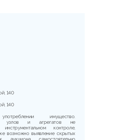
ой, 140
ой, 140
треблении имущество.
сть узлов и агрегатов не
 инструментальном контроле,
рке возможно выявление скрытых
ик аукциона самостоятельно