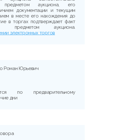
 предметом аукциона, его
личием документации и текущим
нием в месте его нахождения до
тие в торгах подтверждает факт
с предметом аукциона.
нии электронных торгов
ко Роман Юрьевич
тся по предварительному
чие дни
говора