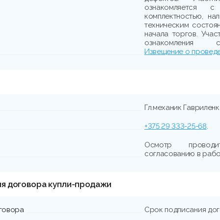
ознакомляется с
комплектностью, на
техническим состоя
начала торгов. Учас
ознакомления 
Извещение о проведе
Гл.механик Гаврилен
+375 29 333-25-68
.
Осмотр проводи
согласованию в рабо
ия договора купли-продажи
говора
Срок подписания до