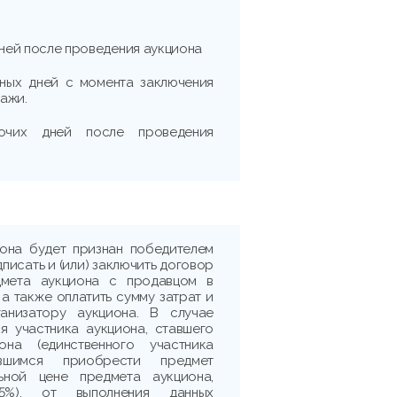
дней после проведения аукциона
рных дней с момента заключения
ажи.
очих дней после проведения
иона будет признан победителем
дписать и (или) заключить договор
дмета аукциона с продавцом в
 а также оплатить сумму затрат и
ганизатору аукциона. В случае
я участника аукциона, ставшего
она (единственного участника
ившимся приобрести предмет
ьной цене предмета аукциона,
5%), от выполнения данных