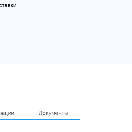
ставки
рации
Документы