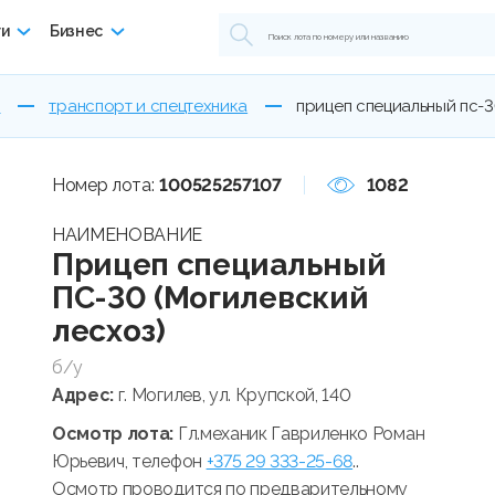
ги
Бизнес
ы
транспорт и спецтехника
прицеп специальный пс-3
Номер лота:
100525257107
1082
НАИМЕНОВАНИЕ
Прицеп специальный
ПС-30 (Могилевский
лесхоз)
б/у
Адрес:
г. Могилев, ул. Крупской, 140
Осмотр лота:
Гл.механик Гавриленко Роман
Юрьевич, телефон
+375 29 333-25-68
..
Осмотр проводится по предварительному