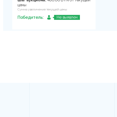
Шаг аукциона:
480.00 BYN от текущей
цены
Сумма увеличения текущей цены
Победитель:
Не выявлен