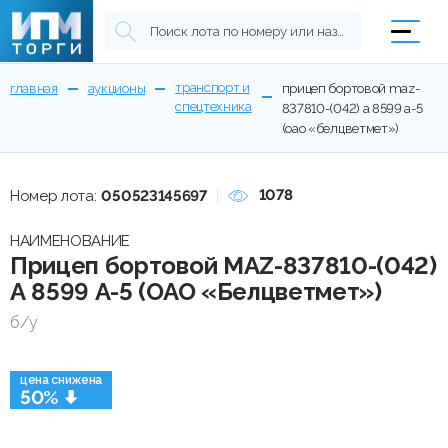
транспорт и
главная
аукционы
прицеп бортовой maz-
спецтехника
837810-(042) а 8599 а-5
(оао «белцветмет»)
1078
Номер лота:
050523145697
НАИМЕНОВАНИЕ
Прицеп бортовой MAZ-837810-(042)
А 8599 А-5 (ОАО «Белцветмет»)
б/у
цена снижена
50%