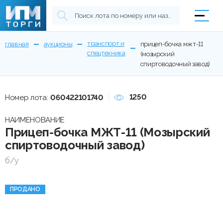
транспорт и
главная
аукционы
прицеп-бочка мжт-11
спецтехника
(мозырский
спиртоводочный завод)
1250
Номер лота:
060422101740
НАИМЕНОВАНИЕ
Прицеп-бочка МЖТ-11 (Мозырский
спиртоводочный завод)
б/у
ПРОДАНО