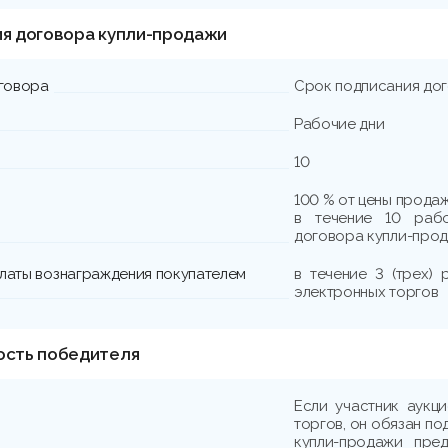
ия договора купли-продажи
говора
Срок подписания до
Рабочие дни
10
100 % от цены прода
в течение 10 раб
договора купли-прод
платы вознаграждения покупателем
в течение 3 (трех)
электронных торгов
ость победителя
Если участник аукц
торгов, он обязан по
купли-продажи пре