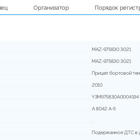
вец
Организатор
Порядок регист
MAZ-975830 3021
MAZ-975830 3021
Прицеп бортовой те
2010
Y3M975830А0004194
А 8042 А-5
.
Подержанное ДТС в 