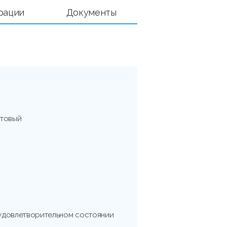
рации
Документы
нтовый
удовлетворительном состоянии