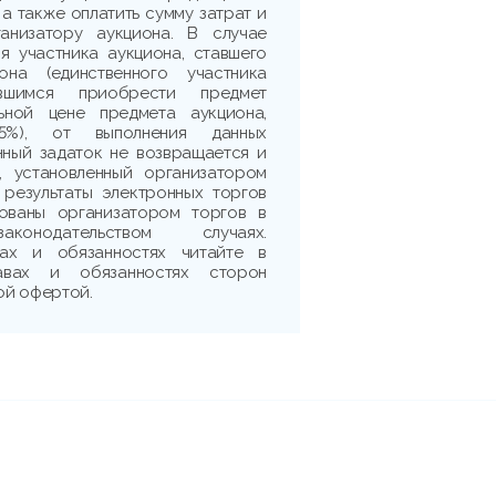
 а также оплатить сумму затрат и
ганизатору аукциона. В случае
я участника аукциона, ставшего
она (единственного участника
ившимся приобрести предмет
ьной цене предмета аукциона,
5%), от выполнения данных
нный задаток не возвращается и
, установленный организатором
 результаты электронных торгов
рованы организатором торгов в
аконодательством случаях.
ах и обязанностях читайте в
авах и обязанностях сторон
ой офертой.