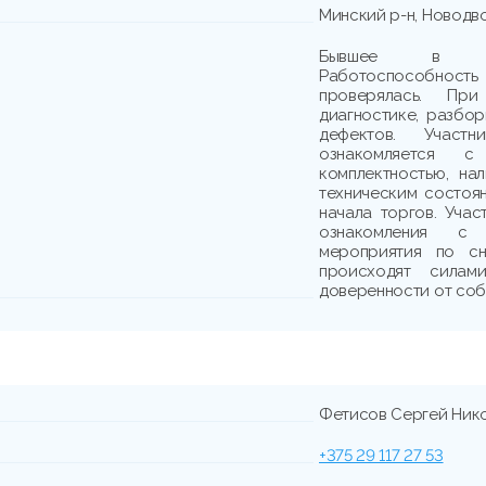
Минский р-н, Новодво
Бывшее в упо
Работоспособно
проверялась. При
диагностике, разбо
дефектов. Участн
ознакомляется с
комплектностью, на
техническим состоя
начала торгов. Учас
ознакомления с
мероприятия по с
происходят сила
доверенности от соб
Фетисов Сергей Ник
+375 29 117 27 53