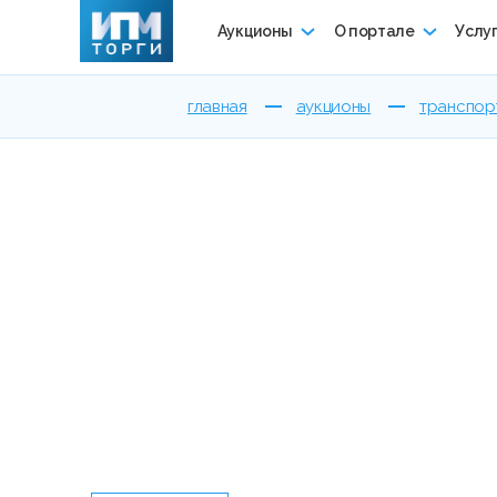
Аукционы
О портале
Услу
главная
аукционы
транспор