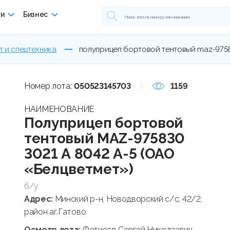
ги
Бизнес
т и спецтехника
полуприцеп бортовой тентовый maz-9758
Номер лота:
050523145703
1159
НАИМЕНОВАНИЕ
Полуприцеп бортовой
тентовый MAZ-975830
3021 А 8042 А-5 (ОАО
«Белцветмет»)
б/у
Адрес:
Минский р-н, Новодворский с/с, 42/2,
район аг.Гатово
Осмотр лота:
Фетисов Сергей Николаевич,