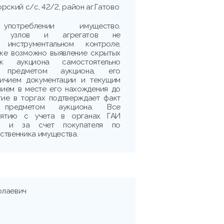
рский с/с, 42/2, район аг.Гатово
треблении имущество.
сть узлов и агрегатов не
 инструментальном контроле,
рке возможно выявление скрытых
ик аукциона самостоятельно
 предметом аукциона, его
личием документации и текущим
нием в месте его нахождения до
тие в торгах подтверждает факт
 предметом аукциона. Все
нятию с учета в органах ГАИ
ми и за счет покупателя по
ственника имущества.
олаевич