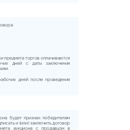
говора
жи предмета торгов оплачиваются
очих дней с даты заключения
ажи.
 рабочих дней после проведения
иона будет признан победителем
дписать и (или) заключить договор
дмета аукциона с продавцом в