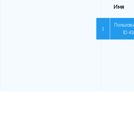
Имя
Пользова
1
ID 4