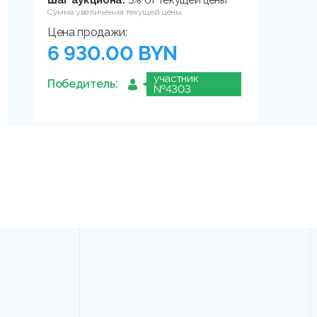
Шаг аукциона:
5% от текущей цены
Сумма увеличения текущей цены
Цена продажи:
6 930.00 BYN
участник
Победитель:
№4303