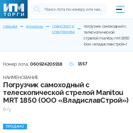
транспорт и
главная
аукционы
погрузчик самоходный с
спецтехника
телескопической
стрелой manitou mrt 1850
(ооо «владиславстрой»)
1557
Номер лота:
060924205918
НАИМЕНОВАНИЕ
Погрузчик самоходный с
телескопической стрелой Manitou
MRT 1850 (ООО «ВладиславСтрой»)
б/у
ПРОДАНО