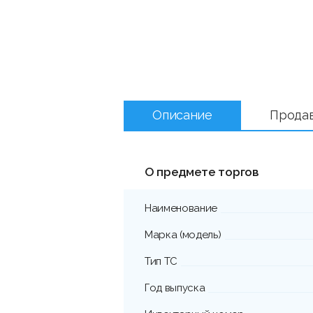
Описание
Прода
О предмете торгов
Наименование
Марка (модель)
Тип ТС
Год выпуска