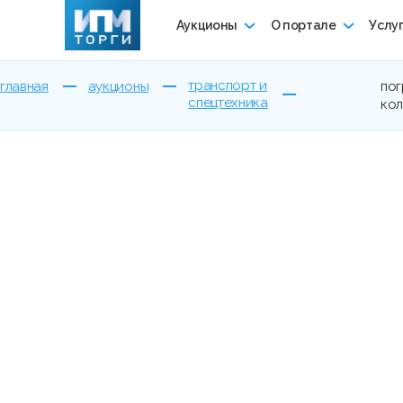
Аукционы
О портале
Услу
транспорт и
главная
аукционы
пог
спецтехника
кол