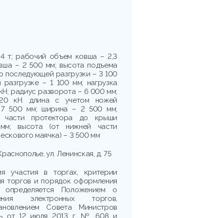
4 т; рабочий объем ковша – 2,3
вша – 2 500 мм; высота подъема
ю последующей разгрузки – 3 100
 разгрузке – 1 100 мм; нагрузка
кН; радиус разворота – 6 000 мм;
20 кН. длина с учетом ножей
 7 500 мм; ширина – 2 500 мм;
й части протектора до крыши
мм; высота (от нижней части
ескового маячка) – 3 500 мм
Краснополье, ул. Ленинская, д. 75
я участия в торгах, критерии
ля торгов и порядок оформления
в определяется Положением о
ения электронных торгов,
ановлением Совета Министров
сь от 12 июля 2013 г. № 608 и