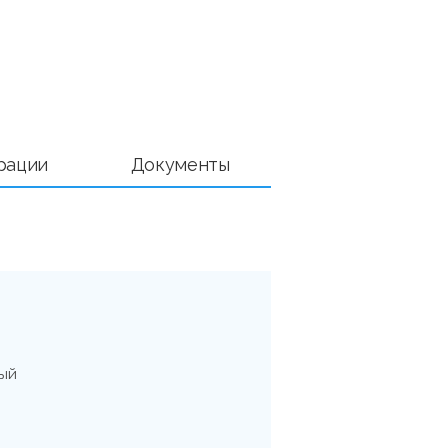
рации
Документы
ный