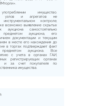
ПМторги».
треблении имущество.
сть узлов и агрегатов не
 инструментальном контроле,
рке возможно выявление скрытых
ик аукциона самостоятельно
 предметом аукциона, его
личием документации и текущим
нием в месте его нахождения до
тие в торгах подтверждает факт
 предметом аукциона. Все
ятию с учета в органах ГАИ,
иных регистрирующих органах
ми и за счет покупателя по
ственника имущества.
й