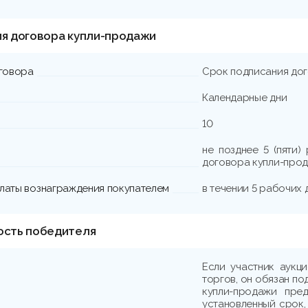
ия договора купли-продажи
говора
Срок подписания до
Календарные дни
10
не позднее 5 (пяти)
договора купли-прод
платы вознаграждения покупателем
в течении 5 рабочих 
ость победителя
Если участник аукц
торгов, он обязан по
купли-продажи пре
установленный срок,