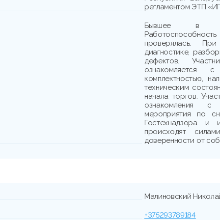
регламентом ЭТП «И
Бывшее в упо
Работоспособно
проверялась. При
диагностике, разбо
дефектов. Участн
ознакомляется с
комплектностью, на
техническим состоя
начала торгов. Учас
ознакомления с
мероприятия по сн
Гостехнадзора и 
происходят сила
доверенности от соб
Малиновский Никола
+375293789184