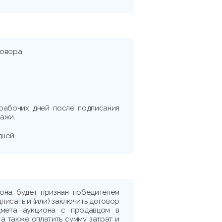
говора
 рабочих дней после подписания
ажи.
дней
иона будет признан победителем
дписать и (или) заключить договор
дмета аукциона с продавцом в
 а также оплатить сумму затрат и