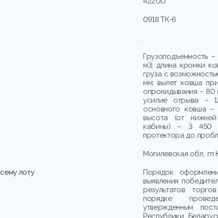
42200
0918 ТК-6
.
Грузоподъемность – 
м3; длина кромки ко
груза с возможность
мм; вылет ковша при
опрокидывания – 80 
усилие отрыва – 1
основного ковша –
высота (от нижне
кабины) – 3 450 
протектора до пробл
Могилевская обл., гп 
сему лоту
Порядок оформлени
выявления победите
результатов торго
порядке провед
утвержденным пост
Республики Белару