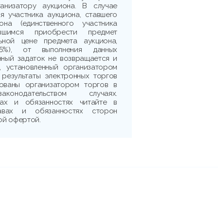
ганизатору аукциона. В случае
я участника аукциона, ставшего
она (единственного участника
ившимся приобрести предмет
ьной цене предмета аукциона,
5%), от выполнения данных
нный задаток не возвращается и
, установленный организатором
 результаты электронных торгов
рованы организатором торгов в
аконодательством случаях.
ах и обязанностях читайте в
авах и обязанностях сторон
ой офертой.