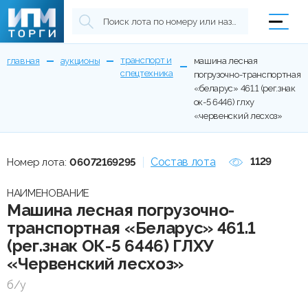
транспорт и
главная
аукционы
машина лесная
спецтехника
погрузочно-транспортная
«беларус» 461.1 (рег.знак
ок-5 6446) глху
«червенский лесхоз»
Состав лота
1129
Номер лота:
06072169295
НАИМЕНОВАНИЕ
Машина лесная погрузочно-
транспортная «Беларус» 461.1
(рег.знак ОК-5 6446) ГЛХУ
«Червенский лесхоз»
б/у