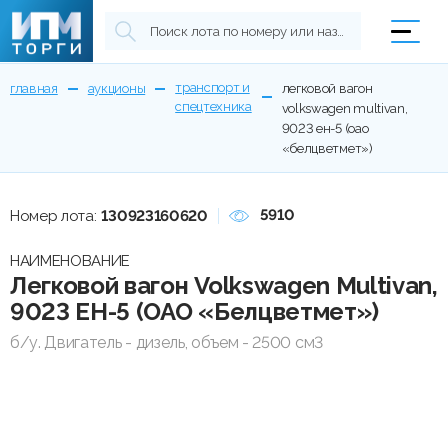
транспорт и
главная
аукционы
легковой вагон
спецтехника
volkswagen multivan,
9023 ен-5 (оао
«белцветмет»)
5910
Номер лота:
130923160620
НАИМЕНОВАНИЕ
Легковой вагон Volkswagen Multivan,
9023 ЕН-5 (ОАО «Белцветмет»)
б/у. Двигатель - дизель, объем - 2500 см3