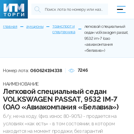
транспорт и
главная
аукционы
легковой специальный
спецтехника
седан volkswagen passat,
9532 im-7 (оао
«авиакомпания
«белавиа»)
7246
Номер лота:
060624194338
НАИМЕНОВАНИЕ
Легковой специальный седан
VOLKSWAGEN PASSAT, 9532 IM-7
(ОАО «Авиакомпания «Белавиа»)
б/у, не на ходу, (физ. износ 80-90%) - продается на
условиях «как есть» - в том состоянии, в котором
находится на момент продажи, без гарантий