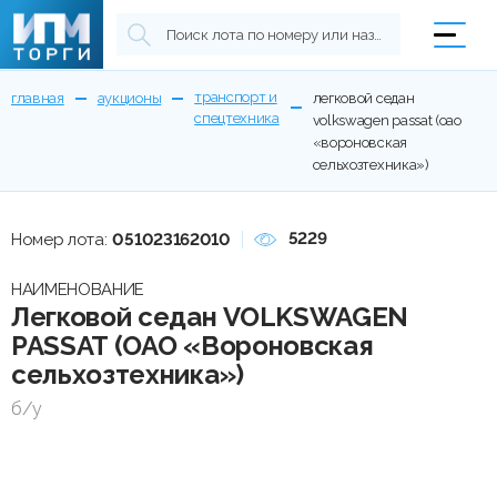
транспорт и
главная
аукционы
легковой седан
спецтехника
volkswagen passat (оао
«вороновская
сельхозтехника»)
5229
Номер лота:
051023162010
НАИМЕНОВАНИЕ
Легковой седан VOLKSWAGEN
PASSAT (ОАО «Вороновская
сельхозтехника»)
б/у