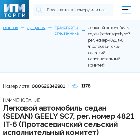
транспорт и
главная
аукционы
легковой автомобиль
спецтехника
седан (sedan) geely sc7,
рег. номер 4821 it-6
(протасевичский
сельский
исполнительный
комитет)
1178
Номер лота:
080626342981
НАИМЕНОВАНИЕ
Легковой автомобиль седан
(SEDAN) GEELY SC7, рег. номер 4821
IT-6 (Протасевичский сельский
исполнительный комитет)