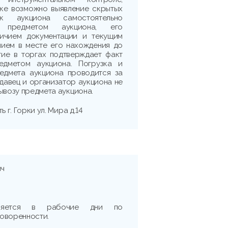
рке возможно выявление скрытых
ик аукциона самостоятельно
 предметом аукциона, его
личием документации и текущим
нием в месте его нахождения до
тие в торгах подтверждает факт
едметом аукциона. Погрузка и
едмета аукциона проводится за
одавец и организатор аукциона не
ывозу предмета аукциона.
ь г. Горки ул. Мира д.14
ич
вляется в рабочие дни по
оворенности.