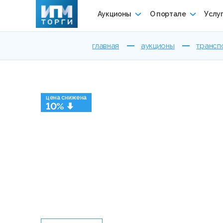
Аукционы
О портале
Услу
главная
аукционы
трансп
цена снижена
10%