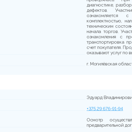
диагностике, разбо
дефектов. Участн
ознакомляется с
комплектностью, на
техническим состоя
начала торгов. Учас
ознакомления с пр
транспортировка пр
счет покупателя. Пр
оказывают услуг по в
г. Могилёвская област
Эдуард Владимиров
+375 29 676-91-94
Осмотр осущест
предварительной дог