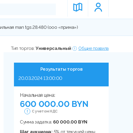
ильная man tgs 28.480 (ооо «прима»)
Тип торгов:
Универсальный
Общие правила
Результаты торгов
20.03.2024 13:00:00
Начальная цена:
600 000.00 BYN
С учетом НДС
Сумма задатка:
60 000.00 BYN
Шаг аукциона:
5% от текущей цены