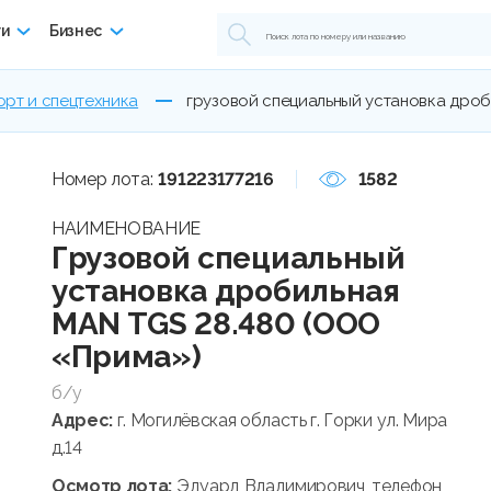
ги
Бизнес
орт и спецтехника
грузовой специальный установка дроб
Номер лота:
191223177216
1582
НАИМЕНОВАНИЕ
Грузовой специальный
установка дробильная
MAN TGS 28.480 (ООО
«Прима»)
б/у
Адрес:
г. Могилёвская область г. Горки ул. Мира
д.14
Осмотр лота:
Эдуард Владимирович, телефон