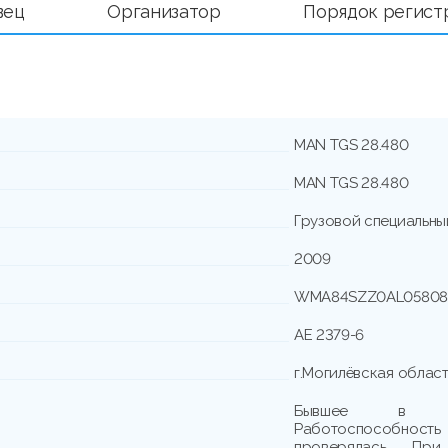
вец
Организатор
Порядок регист
MAN TGS 28.480
MAN TGS 28.480
Грузовой специальны
2009
WMA84SZZ0AL05808
АЕ 2379-6
г.Могилёвская область
Бывшее в упо
Работоспособно
проверялась. При