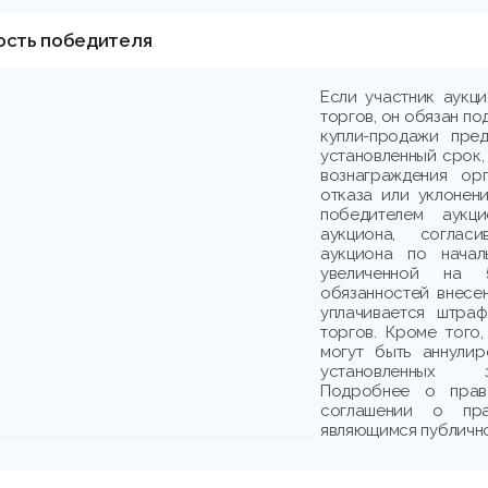
ость победителя
Если участник аукц
торгов, он обязан по
купли-продажи пре
установленный срок,
вознаграждения ор
отказа или уклонени
победителем аукци
аукциона, соглас
аукциона по начал
увеличенной на 
обязанностей внесе
уплачивается штраф
торгов. Кроме того,
могут быть аннули
установленных з
Подробнее о прав
соглашении о пр
являющимся публичн