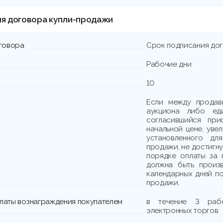
ия договора купли-продажи
говора
Срок подписания до
Рабочие дни
10
Если между продав
аукциона либо еди
согласившийся при
начальной цене, уве
установленного дл
продажи, не достигн
порядке оплаты за 
должна быть произв
календарных дней по
продажи.
платы вознаграждения покупателем
в течение 3 раб
электронных торгов