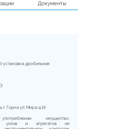
рации
Документы
й установка дробильная
3
 г. Горки ул. Мира д.14
треблении имущество.
сть узлов и агрегатов не
 инструментальном контроле,