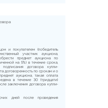
говора
цом и покупателем (победитель
нственный участник аукциона,
обрести предмет аукциона по
личенной на 5%) в течение срока,
я подписания договора купли-
ута договоренность по срокам и о
предмет аукциона, такая оплата
едена в течение 30 (тридцати)
сле заключения договора купли-
очих дней после проведения