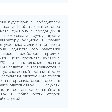
иона будет признан победителем
дписать и (или) заключить договор
дмета аукциона с продавцом в
 а также оплатить сумму затрат и
ганизатору аукциона. В случае
я участника аукциона, ставшего
она (единственного участника
ившимся приобрести предмет
ьной цене предмета аукциона,
5%), от выполнения данных
нный задаток не возвращается и
, установленный организатором
 результаты электронных торгов
рованы организатором торгов в
аконодательством случаях.
ах и обязанностях читайте в
авах и обязанностях сторон
ой офертой.