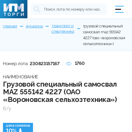
транспорт и
главная
аукционы
грузовой специальный
спецтехника
самосвал maz 555142
4227 (оао «вороновская
сельхозтехника»)
1760
Номер лота:
230823157167
НАИМЕНОВАНИЕ
Грузовой специальный самосвал
MAZ 555142 4227 (ОАО
«Вороновская сельхозтехника»)
б/у
цена снижена
10%