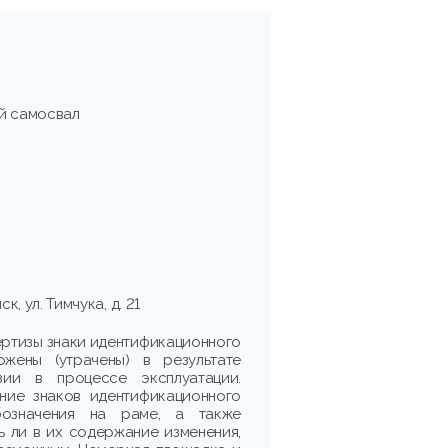
й самосвал
к, ул. Тимчука, д. 21
ртизы знаки идентификационного
ожены (утрачены) в результате
зии в процессе эксплуатации.
ние знаков идентификационного
бозначения на раме, а также
ь ли в их содержание изменения,