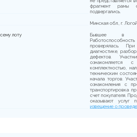
не представляется 
фрагмент рамы 
подвергались.
Минская обл., г. Логойс
сему лоту
Бывшее в упо
Работоспособно
проверялась. При
диагностике, разбо
дефектов. Участн
ознакомляется с
комплектностью, на
техническим состоя
начала торгов. Учас
ознакомления с пр
транспортировка пр
счет покупателя. Пр
оказывают услуг п
извещение о проведе