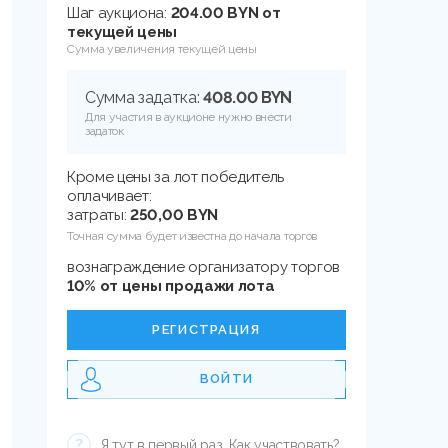
Шаг аукциона:
204.00 BYN от
текущей цены
Сумма увеличения текущей цены
Сумма задатка:
408.00 BYN
Для участия в аукционе нужно внести
задаток
Кроме цены за лот победитель
оплачивает:
затраты:
250,00 BYN
Точная сумма будет известна до начала торгов
вознаграждение организатору торгов
10% от цены продажи лота
РЕГИСТРАЦИЯ
ВОЙТИ
Я тут в первый раз. Как участвовать?