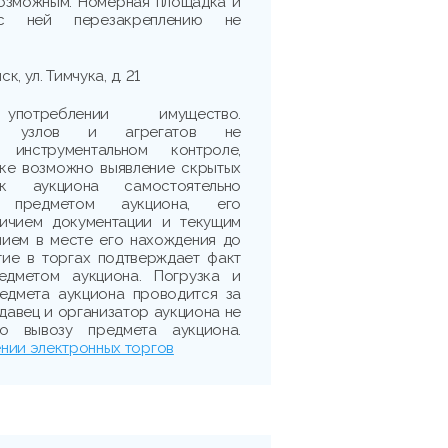
возможным. Номерная площадка и
с ней перезакреплению не
к, ул. Тимчука, д. 21
треблении имущество.
сть узлов и агрегатов не
 инструментальном контроле,
рке возможно выявление скрытых
ик аукциона самостоятельно
 предметом аукциона, его
личием документации и текущим
нием в месте его нахождения до
тие в торгах подтверждает факт
едметом аукциона. Погрузка и
едмета аукциона проводится за
одавец и организатор аукциона не
о вывозу предмета аукциона.
нии электронных торгов