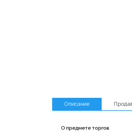
Описание
Прода
О предмете торгов