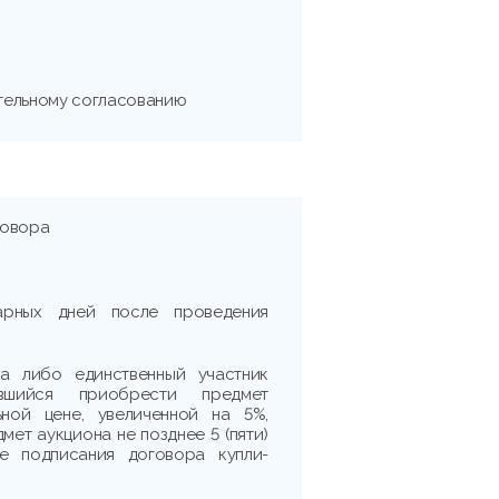
тельному согласованию
говора
дарных дней после проведения
на либо единственный участник
ившийся приобрести предмет
ьной цене, увеличенной на 5%,
мет аукциона не позднее 5 (пяти)
е подписания договора купли-