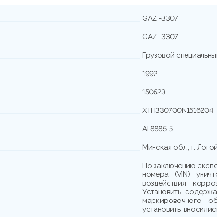
GAZ -3307
GAZ -3307
Грузовой специальны
1992
150523
XTH330700N1516204
АI 8885-5
Минская обл., г. Логойс
По заключению экспе
номера (VIN) уничт
воздействия корро
Установить содержа
маркировочного о
установить вносилис