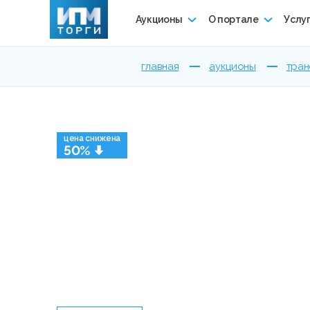
Аукционы
О портале
Услу
главная
аукционы
тран
цена снижена
50%