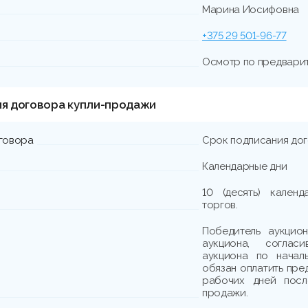
Марина Иосифовна
+375 29 501-96-77
Осмотр по предвари
ия договора купли-продажи
говора
Срок подписания до
Календарные дни
10 (десять) кален
торгов.
Победитель аукцио
аукциона, соглас
аукциона по начал
обязан оплатить пред
рабочих дней посл
продажи.