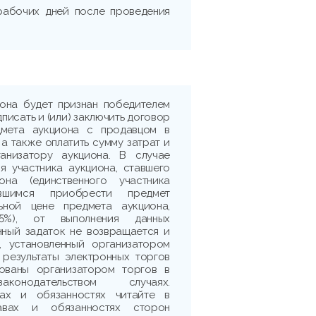
 рабочих дней после проведения
иона будет признан победителем
дписать и (или) заключить договор
дмета аукциона с продавцом в
 а также оплатить сумму затрат и
ганизатору аукциона. В случае
я участника аукциона, ставшего
она (единственного участника
ившимся приобрести предмет
ьной цене предмета аукциона,
5%), от выполнения данных
нный задаток не возвращается и
, установленный организатором
 результаты электронных торгов
рованы организатором торгов в
аконодательством случаях.
ах и обязанностях читайте в
авах и обязанностях сторон