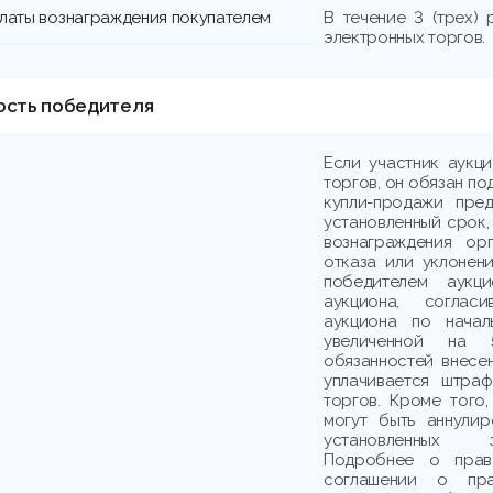
платы вознаграждения покупателем
В течение 3 (трех)
электронных торгов.
ость победителя
Если участник аукц
торгов, он обязан по
купли-продажи пре
установленный срок,
вознаграждения ор
отказа или уклонени
победителем аукци
аукциона, соглас
аукциона по начал
увеличенной на 
обязанностей внесе
уплачивается штраф
торгов. Кроме того,
могут быть аннули
установленных з
Подробнее о прав
соглашении о пр