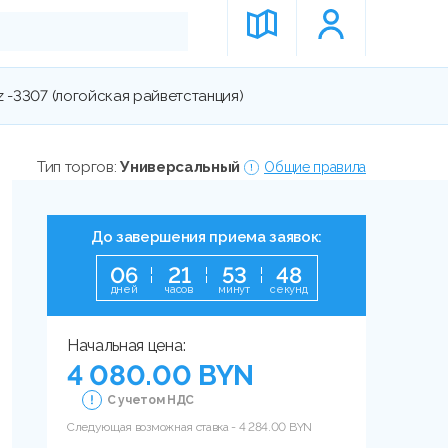
 -3307 (логойская райветстанция)
Тип торгов:
Универсальный
Общие правила
До завершения приема заявок:
0
6
2
1
5
3
4
7
дней
часов
минут
секунд
Начальная цена:
4 080.00 BYN
С учетом НДС
Следующая возможная ставка -
4 284.00
BYN