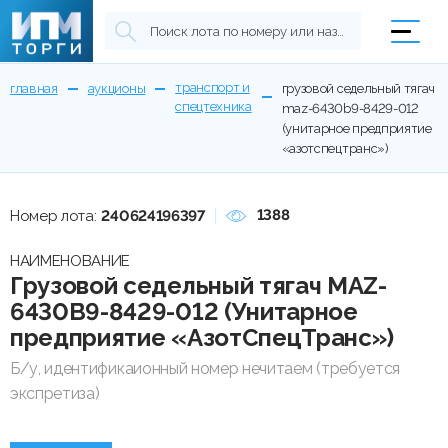
транспорт и
главная
аукционы
грузовой седельный тягач
спецтехника
maz-6430b9-8429-012
(унитарное предприятие
«азотспецтранс»)
1388
Номер лота:
240624196397
НАИМЕНОВАНИЕ
Грузовой седельный тягач MAZ-
6430B9-8429-012 (Унитарное
предприятие «АзотСпецТранс»)
Б/у, идентификаионный номер нечитаем (требуется
экспретиза)