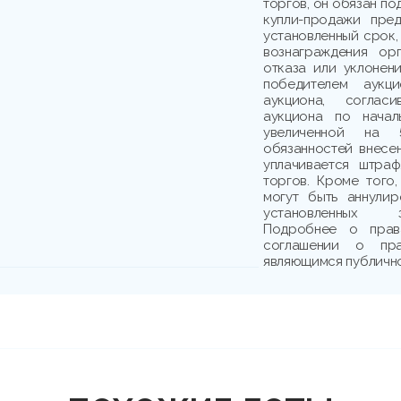
торгов, он обязан по
купли-продажи пре
установленный срок,
вознаграждения ор
отказа или уклонени
победителем аукци
аукциона, соглас
аукциона по начал
увеличенной на 
обязанностей внесе
уплачивается штраф
торгов. Кроме того,
могут быть аннули
установленных з
Подробнее о прав
соглашении о пр
являющимся публичн