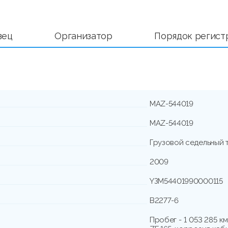
вец
Организатор
Порядок регист
МАZ-544019
МАZ-544019
Грузовой седельный 
2009
YЗМ54401990000115
В2277-6
Пробег - 1 053 285 км