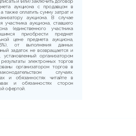
дписать и (или) заключить договор
дмета аукциона с продавцом в
 а также оплатить сумму затрат и
ганизатору аукциона. В случае
я участника аукциона, ставшего
она (единственного участника
ившимся приобрести предмет
ьной цене предмета аукциона,
5%), от выполнения данных
нный задаток не возвращается и
, установленный организатором
 результаты электронных торгов
рованы организатором торгов в
аконодательством случаях.
ах и обязанностях читайте в
авах и обязанностях сторон
ой офертой.