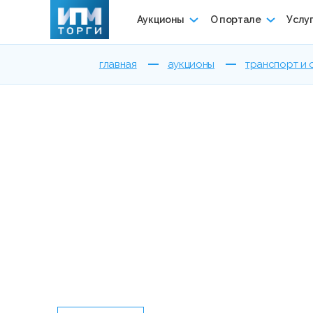
Аукционы
О портале
Услу
главная
аукционы
транспорт и 