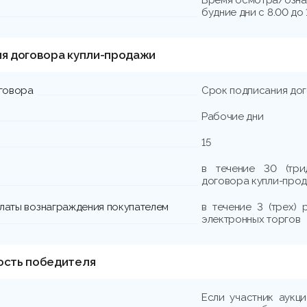
будние дни с 8.00 до 
ия договора купли-продажи
говора
Срок подписания до
Рабочие дни
15
в течение 30 (три
договора купли-прод
платы вознаграждения покупателем
в течение 3 (трех)
электронных торгов
ость победителя
Если участник аукц