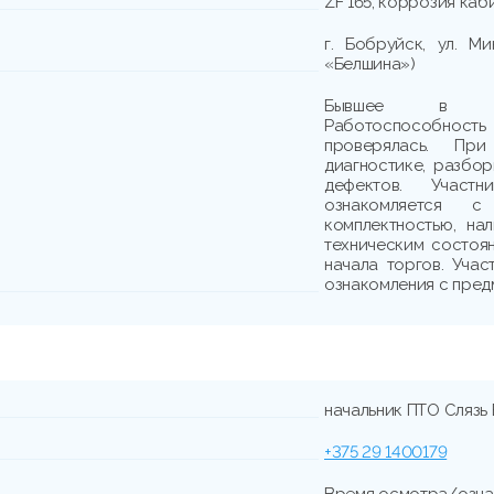
ZF 165, коррозия каб
г. Бобруйск, ул. 
«Белшина»)
Бывшее в упо
Работоспособно
проверялась. При
диагностике, разбо
дефектов. Участн
ознакомляется с
комплектностью, на
техническим состоя
начала торгов. Учас
ознакомления с пред
начальник ПТО Слязь
+375 29 1400179
Время осмотра/озна