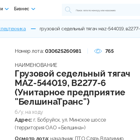
ги
Бизнес
спецтехника
грузовой седельный тягач маz-544019, в2277
Номер лота:
030625260981
765
НАИМЕНОВАНИЕ
Грузовой седельный тягач
МАZ-544019, В2277-6
(Унитарное предприятие
"БелшинаТранс")
б/у, на ходу
Адрес:
г. Бобруйск, ул. Минское шоссе
(территория ОАО «Белшина»)
Осмотр лота:
начальник ПТО Слязь Владимир