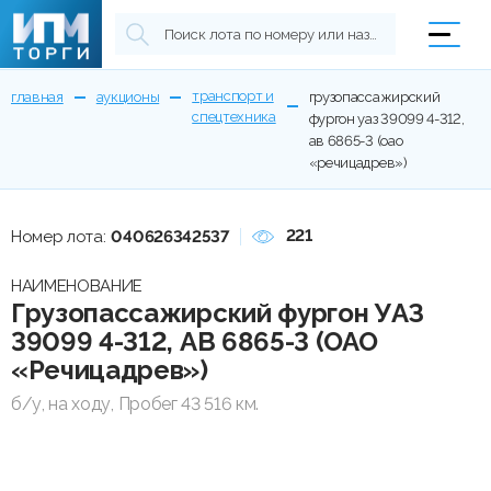
транспорт и
главная
аукционы
грузопассажирский
спецтехника
фургон уаз 39099 4-312,
ав 6865-3 (оао
«речицадрев»)
221
Номер лота:
040626342537
НАИМЕНОВАНИЕ
Грузопассажирский фургон УАЗ
39099 4-312, АВ 6865-3 (ОАО
«Речицадрев»)
б/у, на ходу, Пробег 43 516 км.