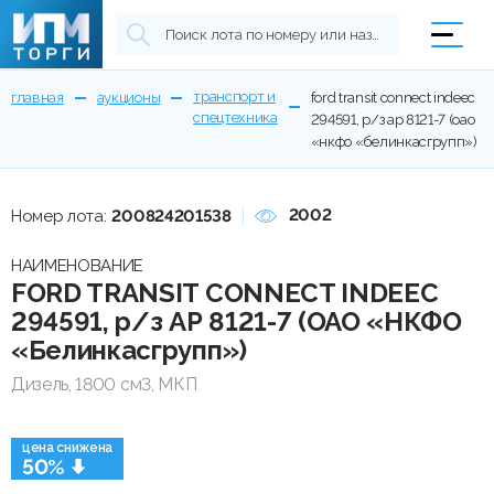
транспорт и
главная
аукционы
ford transit connect indeec
спецтехника
294591, р/з ар 8121-7 (оао
«нкфо «белинкасгрупп»)
2002
Номер лота:
200824201538
НАИМЕНОВАНИЕ
FORD TRANSIT CONNECT INDEEC
294591, р/з АР 8121-7 (ОАО «НКФО
«Белинкасгрупп»)
Дизель, 1800 см3, МКП
цена снижена
50%