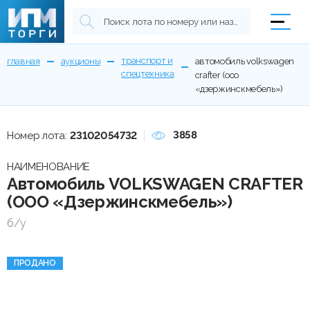
транспорт и
главная
аукционы
автомобиль volkswagen
спецтехника
crafter (ооо
«дзержинскмебель»)
3858
Номер лота:
23102054732
НАИМЕНОВАНИЕ
Автомобиль VOLKSWAGEN CRAFTER
(ООО «Дзержинскмебель»)
б/у
ПРОДАНО