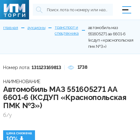
транспорт и
главная
аукционы
автомобиль маз
спецтехника
551605271 аа 6601-6
(ксдуп «краснопольская
пмк №3»)
1738
Номер лота:
131123169813
НАИМЕНОВАНИЕ
Автомобиль МАЗ 551605271 АА
6601-6 (КСДУП «Краснопольская
ПМК №3»)
б/у
цена снижена
10%