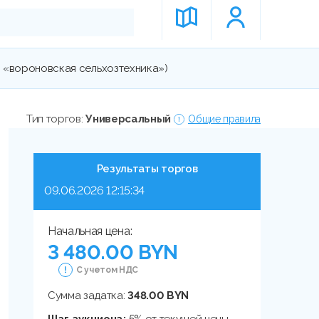
ао «вороновская сельхозтехника»)
Тип торгов:
Универсальный
Общие правила
Результаты торгов
09.06.2026 12:15:34
Начальная цена:
3 480.00 BYN
С учетом НДС
Сумма задатка:
348.00 BYN