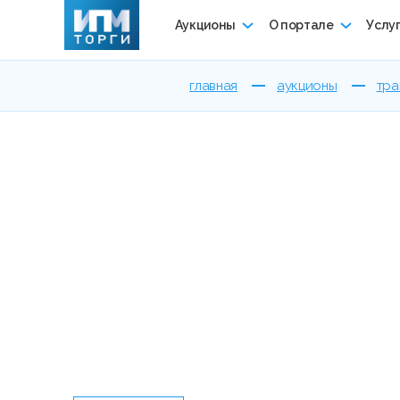
Аукционы
О портале
Услу
главная
аукционы
тра