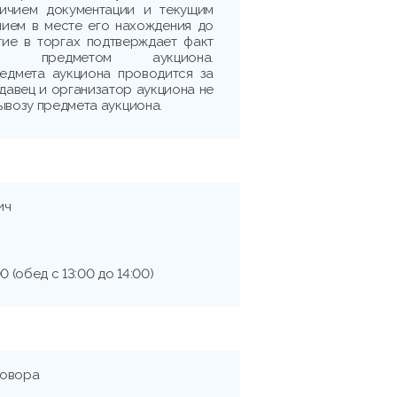
личием документации и текущим
нием в месте его нахождения до
тие в торгах подтверждает факт
с предметом аукциона.
едмета аукциона проводится за
одавец и организатор аукциона не
ывозу предмета аукциона.
ич
0 (обед с 13:00 до 14:00)
говора