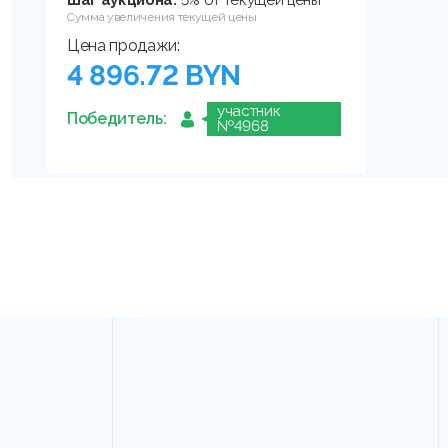
Шаг аукциона:
5% от текущей цены
Сумма увеличения текущей цены
Цена продажи:
4 896.72 BYN
участник
Победитель:
№4968