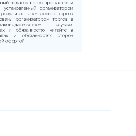
нный задаток не возвращается и
, установленный организатором
 результаты электронных торгов
рованы организатором торгов в
аконодательством случаях.
ах и обязанностях читайте в
авах и обязанностях сторон
ой офертой.