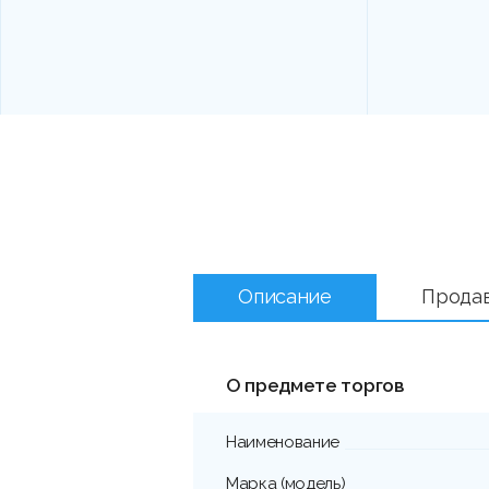
Описание
Прода
О предмете торгов
Наименование
Марка (модель)