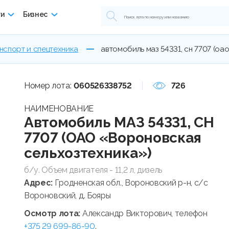
ги
Бизнес
нспорт и спецтехника
автомобиль маз 54331, сн 7707 (о
Номер лота:
060526338752
726
НАИМЕНОВАНИЕ
Автомобиль МАЗ 54331, СН
7707 (ОАО «Вороновская
сельхозтехника»)
б/у. Объем двигателя - 11,2 л, дизель
Адрес:
Гродненская обл., Вороновский р-н, с/с
Вороновский, д. Бояры
Осмотр лота:
Александр Викторович, телефон
+375 29 699-86-90
.