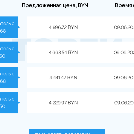
Предложенная цена, BYN
Время 
тель с
4 896.72 BYN
09.06.20
968
тель с
4 663.54 BYN
09.06.20
850
тель с
4 441.47 BYN
09.06.20
968
тель с
4 229.97 BYN
09.06.20
850