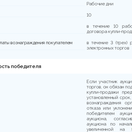
Рабочие дни
10
в течение 10 раб
договора купли-прод
платы вознаграждения покупателем
в течение 3 (трех)
электронных торгов
ость победителя
Если участник аукц
торгов, он обязан по
купли-продажи пре
установленный срок,
вознаграждения ор
отказа или уклонени
победителем аукци
аукциона, соглас
аукциона по начал
увеличенной на 