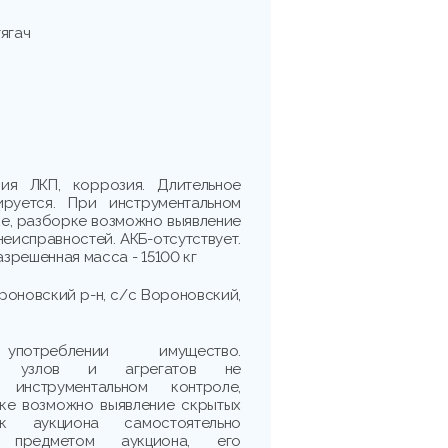
ягач
ия ЛКП, коррозия. Длительное
ируется. При инструментальном
ке, разборке возможно выявление
неисправностей. АКБ-отсутствует.
азрешенная масса - 15100 кг
ороновский р-н, с/с Вороновский,
треблении имущество.
сть узлов и агрегатов не
 инструментальном контроле,
рке возможно выявление скрытых
ик аукциона самостоятельно
 предметом аукциона, его