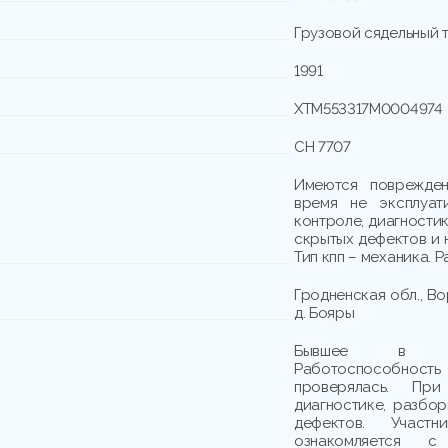
Грузовой сядельный т
1991
XTM553317M0004974
СН 7707
Имеются поврежден
время не эксплуат
контроле, диагности
скрытых дефектов и 
Тип кпп – механика. Р
Гродненская обл., В
д. Бояры
Бывшее в упо
Работоспособно
проверялась. При
диагностике, разбо
дефектов. Участн
ознакомляется с