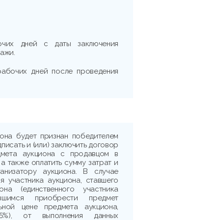
очих дней с даты заключения
ажи.
 рабочих дней после проведения
иона будет признан победителем
дписать и (или) заключить договор
дмета аукциона с продавцом в
 а также оплатить сумму затрат и
ганизатору аукциона. В случае
я участника аукциона, ставшего
она (единственного участника
ившимся приобрести предмет
ьной цене предмета аукциона,
5%), от выполнения данных