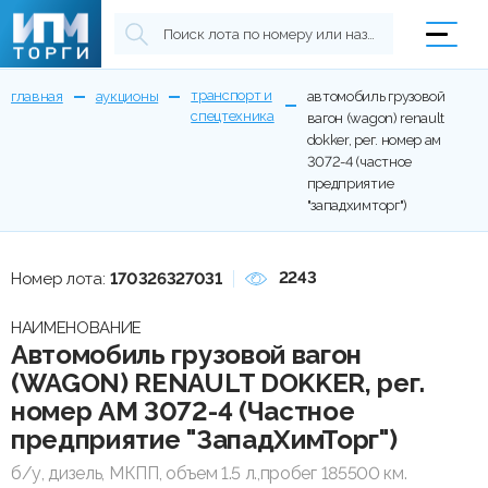
транспорт и
главная
аукционы
автомобиль грузовой
спецтехника
вагон (wagon) renault
dokker, рег. номер ам
3072-4 (частное
предприятие
"западхимторг")
2243
Номер лота:
170326327031
НАИМЕНОВАНИЕ
Автомобиль грузовой вагон
(WAGON) RENAULT DOKKER, рег.
номер АМ 3072-4 (Частное
предприятие "ЗападХимТорг")
б/у, дизель, МКПП, объем 1.5 л.,пробег 185500 км.