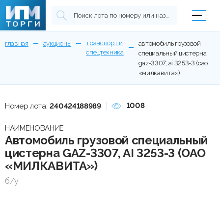
транспорт и
главная
аукционы
автомобиль грузовой
спецтехника
специальный цистерна
gaz-3307, ai 3253-3 (оао
«милкавита»)
1008
Номер лота:
240424188989
НАИМЕНОВАНИЕ
Автомобиль грузовой специальный
цистерна GAZ-3307, AI 3253-3 (ОАО
«МИЛКАВИТА»)
б/у