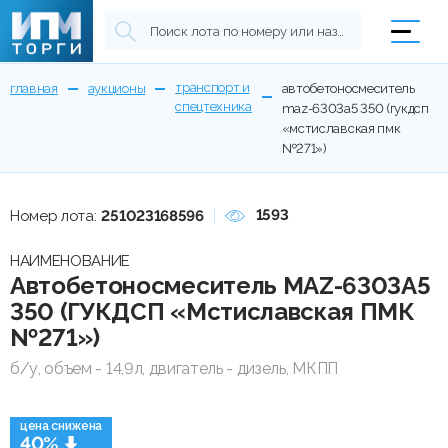
транспорт и
главная
аукционы
автобетоносмеситель
спецтехника
maz-6303a5 350 (гукдсп
«мстиславская пмк
№271»)
1593
Номер лота:
251023168596
НАИМЕНОВАНИЕ
Автобетоносмеситель MAZ-6303A5
350 (ГУКДСП «Мстиславская ПМК
№271»)
б/у, объем - 14,9л, двигатель - дизель, МКПП
цена снижена
40%