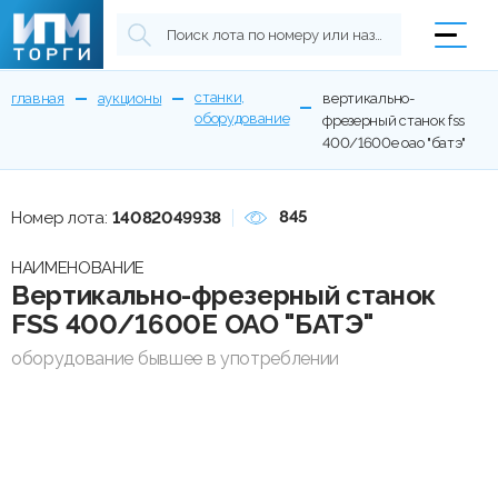
станки,
главная
аукционы
вертикально-
оборудование
фрезерный станок fss
400/1600e оао "батэ"
845
Номер лота:
14082049938
НАИМЕНОВАНИЕ
Вертикально-фрезерный станок
FSS 400/1600E ОАО "БАТЭ"
оборудование бывшее в употреблении