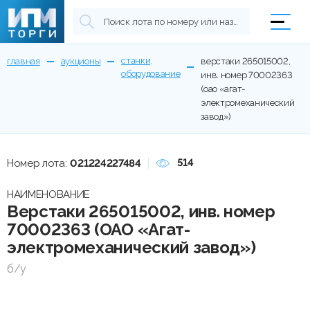
станки,
главная
аукционы
верстаки 265015002,
оборудование
инв. номер 70002363
(оао «агат-
электромеханический
завод»)
514
Номер лота:
021224227484
НАИМЕНОВАНИЕ
Верстаки 265015002, инв. номер
70002363 (ОАО «Агат-
электромеханический завод»)
б/у