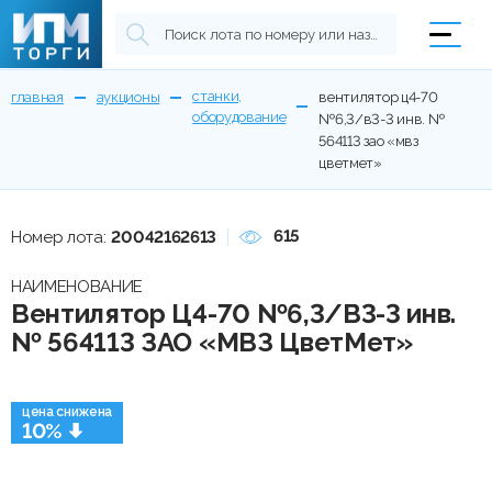
станки,
главная
аукционы
вентилятор ц4-70
оборудование
№6,3/в3-3 инв. №
564113 зао «мвз
цветмет»
615
Номер лота:
20042162613
НАИМЕНОВАНИЕ
Вентилятор Ц4-70 №6,3/В3-3 инв.
№ 564113 ЗАО «МВЗ ЦветМет»
цена снижена
10%