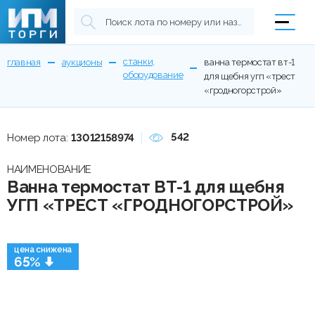
станки,
главная
аукционы
ванна термостат вт-1
оборудование
для щебня угп «трест
«гродногорстрой»
542
Номер лота:
13012158974
НАИМЕНОВАНИЕ
Ванна термостат ВТ-1 для щебня
УГП «ТРЕСТ «ГРОДНОГОРСТРОЙ»
цена снижена
65%