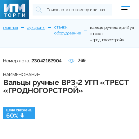
станки,
главная
аукционы
вальцы ручные врз-2 угп
оборудование
«трест
«гродногорстрой»
769
Номер лота:
23042162904
НАИМЕНОВАНИЕ
Вальцы ручные ВРЗ-2 УГП «ТРЕСТ
«ГРОДНОГОРСТРОЙ»
цена снижена
60%