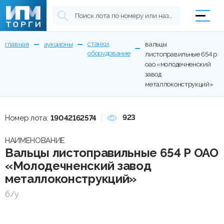
станки,
главная
аукционы
вальцы
оборудование
листоправильные 654 р
оао «молодечненский
завод
металлоконструкций»
923
Номер лота:
19042162574
НАИМЕНОВАНИЕ
Вальцы листоправильные 654 Р ОАО
«Молодечненский завод
металлоконструкций»
б/у