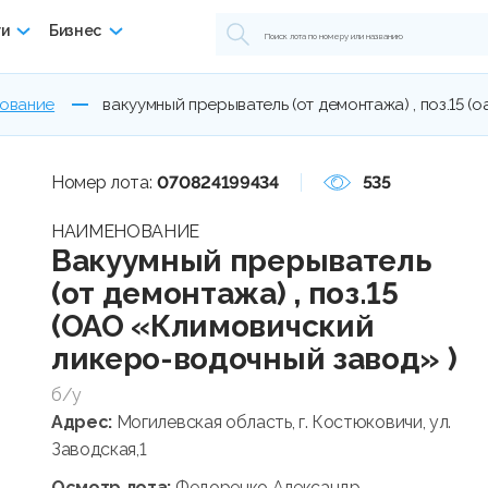
ги
Бизнес
дование
вакуумный прерыватель (от демонтажа) , поз.15 
Номер лота:
070824199434
535
НАИМЕНОВАНИЕ
Вакуумный прерыватель
(от демонтажа) , поз.15
(ОАО «Климовичский
ликеро-водочный завод» )
б/у
Адрес:
Могилевская область, г. Костюковичи, ул.
Заводская,1
Осмотр лота:
Федоренко Александр