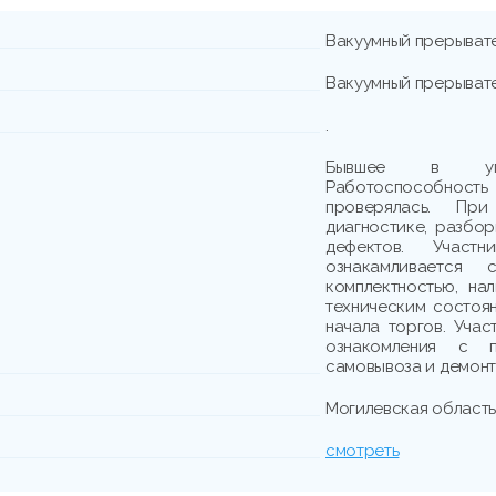
Вакуумный прерывате
Вакуумный прерывате
.
Бывшее в упот
Работоспособно
проверялась. При
диагностике, разбо
дефектов. Участн
ознакамливается
комплектностью, на
техническим состоя
начала торгов. Учас
ознакомления с п
самовывоза и демонта
Могилевская область, 
смотреть