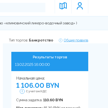
(оао «климовичский ликеро-водочный завод» )
Тип торгов:
Банкротство
Общие правила
Результаты торгов
13.02.2025 16:00:00
Начальная цена:
1 106.00 BYN
С учетом НДС
Сумма задатка:
110.60 BYN