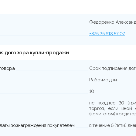
Федоренко Александ
+375 25 618 57 07
ия договора купли-продажи
говора
Срок подписания до
Рабочие дни
10
не позднее 30 (тр
торгов, если иной
(комитетом) кредито
платы вознаграждения покупателем
в течение 5 (пяти) д