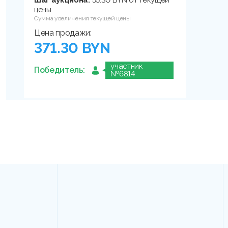
Шаг аукциона:
55.30 BYN от текущей
цены
Сумма увеличения текущей цены
Цена продажи:
371.30 BYN
участник
Победитель:
№6814