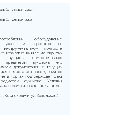
ль (от демонтажа)
ль (от демонтажа)
реблении оборудование.
сть узлов и агрегатов не
 инструментальном контроле,
рке возможно выявление скрытых
ик аукциона самостоятельно
 с предметом аукциона, его
личием документации и текущим
нием в месте его нахождения до
тие в торгах подтверждает факт
редметом аукциона. Условия
жа силами и за счет покупателя.
г. Костюковичи, ул. Заводская,1