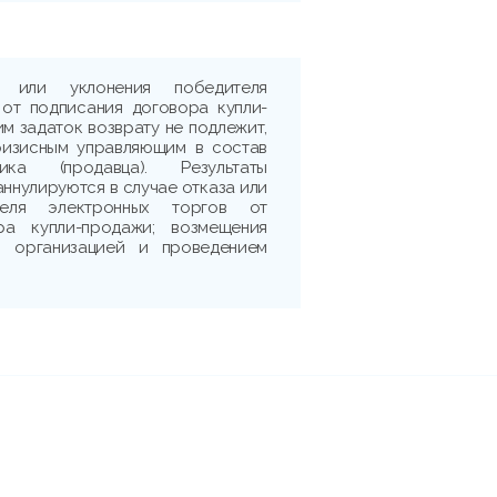
 или уклонения победителя
 от подписания договора купли-
м задаток возврату не подлежит,
ризисным управляющим в состав
ика (продавца). Результаты
аннулируются в случае отказа или
теля электронных торгов от
ра купли-продажи; возмещения
 с организацией и проведением