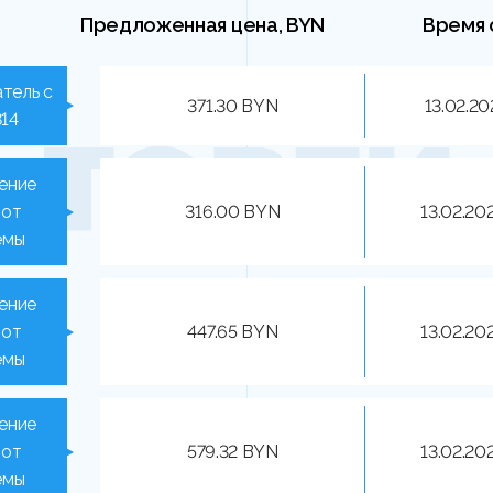
Предложенная цена, BYN
Время 
тель с
371.30 BYN
13.02.20
814
ение
 от
316.00 BYN
13.02.20
емы
ение
 от
447.65 BYN
13.02.20
емы
ение
 от
579.32 BYN
13.02.20
емы