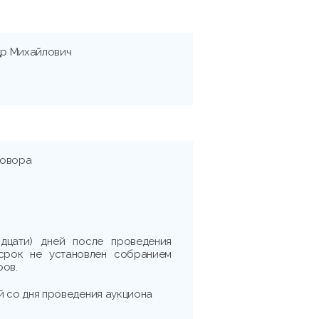
р Михайлович
говора
идцати) дней после проведения
 срок не установлен собранием
ров.
ней со дня проведения аукциона