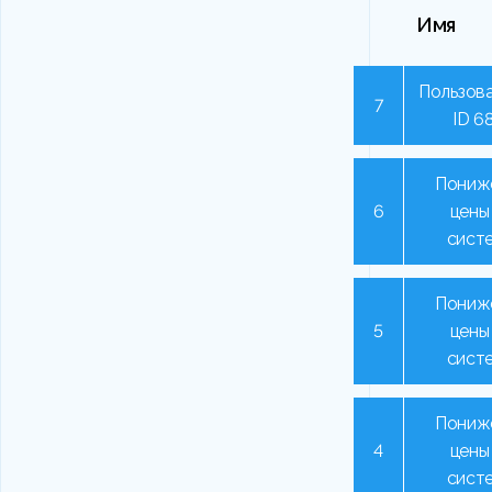
Имя
Пользова
7
ID 6
Пониж
6
цены
сист
Пониж
5
цены
сист
Пониж
4
цены
сист