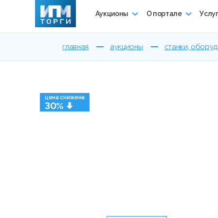
Аукционы
О портале
Услу
главная
аукционы
станки, обору
цена снижена
30%