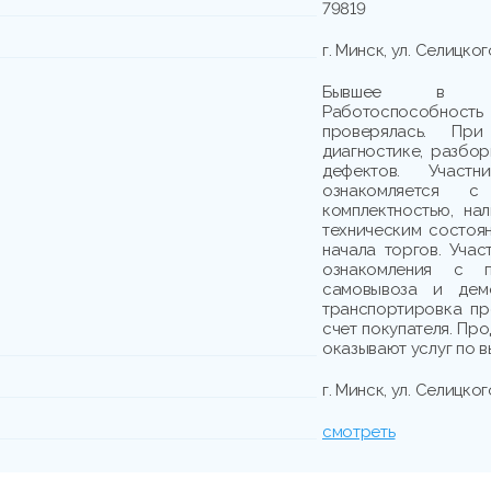
79819
г. Минск, ул. Селицког
Бывшее в упо
Работоспособно
проверялась. При
диагностике, разбо
дефектов. Участн
ознакомляется с
комплектностью, на
техническим состоя
начала торгов. Учас
ознакомления с п
самовывоза и демо
транспортировка пр
счет покупателя. Пр
оказывают услуг по в
г. Минск, ул. Селицког
смотреть