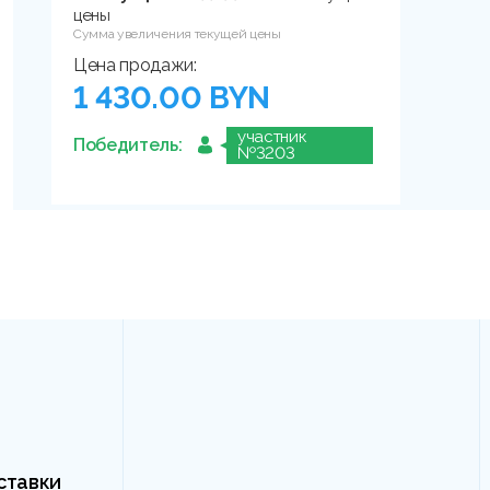
цены
Сумма увеличения текущей цены
Цена продажи:
1 430.00 BYN
участник
Победитель:
№3203
ставки