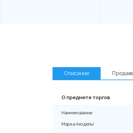
Описание
Продав
О предмете торгов
Наименование
Марка (модель)