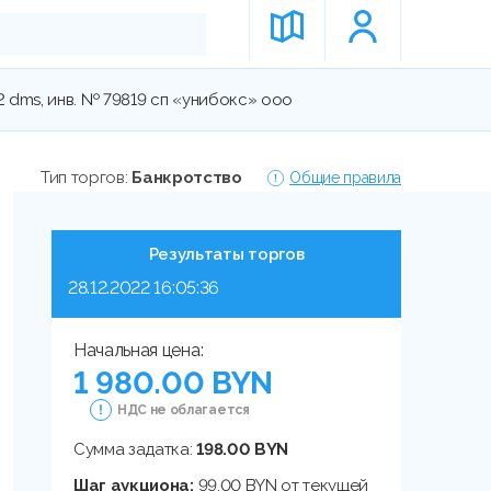
 dms, инв. № 79819 сп «унибокс» ооо
Тип торгов:
Банкротство
Общие правила
Результаты торгов
28.12.2022 16:05:36
Начальная цена:
1 980.00 BYN
НДС не облагается
Сумма задатка:
198.00 BYN
Шаг аукциона:
99.00 BYN от текущей