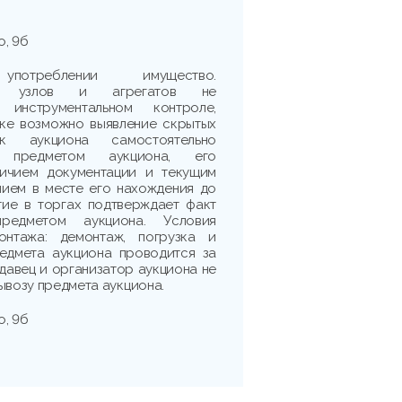
о, 9б
треблении имущество.
сть узлов и агрегатов не
 инструментальном контроле,
рке возможно выявление скрытых
ик аукциона самостоятельно
 предметом аукциона, его
личием документации и текущим
нием в месте его нахождения до
тие в торгах подтверждает факт
редметом аукциона. Условия
нтажа: демонтаж, погрузка и
едмета аукциона проводится за
одавец и организатор аукциона не
ывозу предмета аукциона.
о, 9б