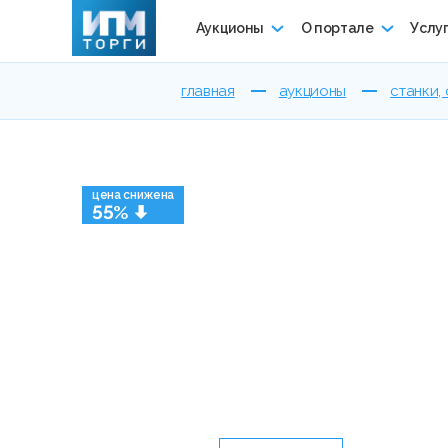
Аукционы
О портале
Услу
главная
аукционы
станки,
цена снижена
55%