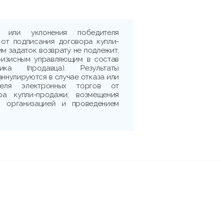
 или уклонения победителя
 от подписания договора купли-
м задаток возврату не подлежит,
ризисным управляющим в состав
ика (продавца). Результаты
аннулируются в случае отказа или
теля электронных торгов от
ра купли-продажи; возмещения
 с организацией и проведением