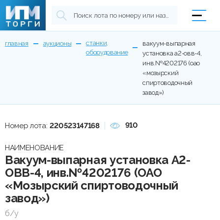
станки,
главная
аукционы
вакуум-выпарная
оборудование
установка а2-овв-4,
инв.№4202176 (оао
«мозырский
спиртоводочный
завод»)
910
Номер лота:
220523147168
НАИМЕНОВАНИЕ
Вакуум-выпарная установка А2-
ОВВ-4, инв.№4202176 (ОАО
«Мозырский спиртоводочный
завод»)
б/у