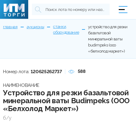
станки,
главная
аукционы
устройство для резки
оборудование
базальтовой
минеральной ваты
budimpeks (ооо
«белхолод маркет»)
588
Номер лота:
120625262737
НАИМЕНОВАНИЕ
Устройство для резки базальтовой
минеральной ваты Budimpeks (ООО
«Белхолод Маркет»)
б/у