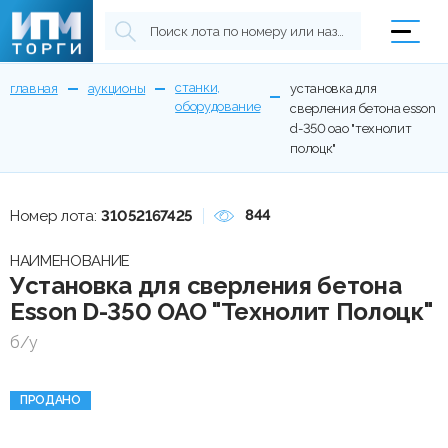
станки,
главная
аукционы
установка для
оборудование
сверления бетона esson
d-350 оао "технолит
полоцк"
844
Номер лота:
31052167425
НАИМЕНОВАНИЕ
Установка для сверления бетона
Esson D-350 ОАО "Технолит Полоцк"
б/у
ПРОДАНО