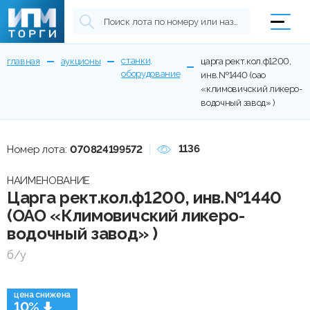
станки,
главная
аукционы
царга рект.кол.ф1200,
оборудование
инв.№1440 (оао
«климовичский ликеро-
водочный завод» )
1136
Номер лота:
070824199572
НАИМЕНОВАНИЕ
Царга рект.кол.ф1200, инв.№1440
(ОАО «Климовичский ликеро-
водочный завод» )
б/у
цена снижена
10%