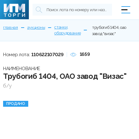
станки,
главная
аукционы
трубогиб 1404, оао
оборудование
завод "визас"
1659
Номер лота:
110622107029
НАИМЕНОВАНИЕ
Трубогиб 1404, ОАО завод "Визас"
б/у
ПРОДАНО