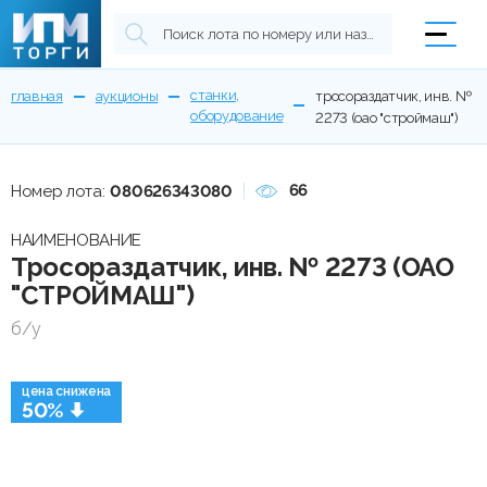
станки,
главная
аукционы
тросораздатчик, инв. №
оборудование
2273 (оао "строймаш")
66
Номер лота:
080626343080
НАИМЕНОВАНИЕ
Тросораздатчик, инв. № 2273 (ОАО
"СТРОЙМАШ")
б/у
цена снижена
50%