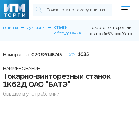
станки,
главная
аукционы
токарно-винторезный
оборудование
станок 1к62д оао "батэ"
1035
Номер лота:
07092048745
НАИМЕНОВАНИЕ
Токарно-винторезный станок
1К62Д ОАО "БАТЭ"
бывшее в употреблении