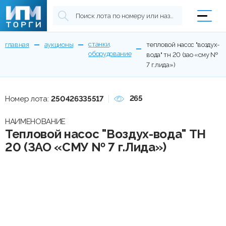
станки,
главная
аукционы
тепловой насос "воздух-
оборудование
вода" тн 20 (зао «сму №
7 г.лида»)
265
Номер лота:
250426335517
НАИМЕНОВАНИЕ
Тепловой насос "Воздух-вода" ТН
20 (ЗАО «СМУ № 7 г.Лида»)