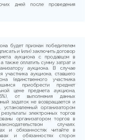
очих дней после проведения
иона будет признан победителем
дписать и (или) заключить договор
дмета аукциона с продавцом в
 а также оплатить сумму затрат и
ганизатору аукциона. В случае
я участника аукциона, ставшего
она (единственного участника
ившимся приобрести предмет
ьной цене предмета аукциона,
5%), от выполнения данных
нный задаток не возвращается и
, установленный организатором
 результаты электронных торгов
рованы организатором торгов в
аконодательством случаях.
ах и обязанностях читайте в
авах и обязанностях сторон