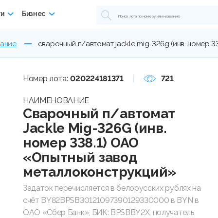
ги
Бизнес
вание
сварочный п/автомат jackle mig-326g (инв. номер 
Номер лота:
020224181371
721
НАИМЕНОВАНИЕ
Сварочный п/автомат
Jackle Mig-326G (инв.
номер 338.1) ОАО
«Опытный завод
металлоконструкций»
Задаток перечисляется в белорусских рублях на
счёт BY82BPSB30121097390129330000 в BYN в
ОАО «Сбер Банк», БИК: BPSBBY2X, получатель