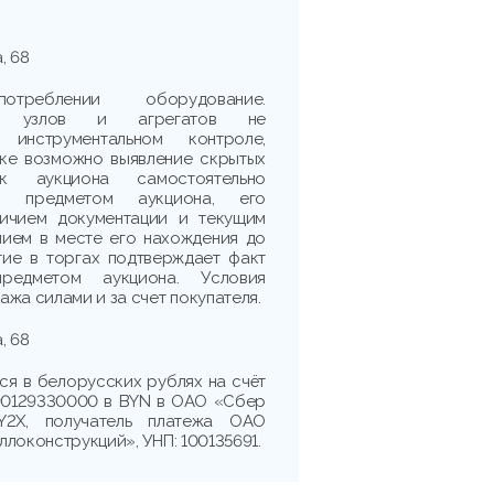
, 68
реблении оборудование.
сть узлов и агрегатов не
 инструментальном контроле,
рке возможно выявление скрытых
ик аукциона самостоятельно
 с предметом аукциона, его
личием документации и текущим
нием в месте его нахождения до
тие в торгах подтверждает факт
редметом аукциона. Условия
жа силами и за счет покупателя.
, 68
ся в белорусских рублях на счёт
90129330000 в BYN в ОАО «Сбер
Y2X, получатель платежа ОАО
локонструкций», УНП: 100135691.