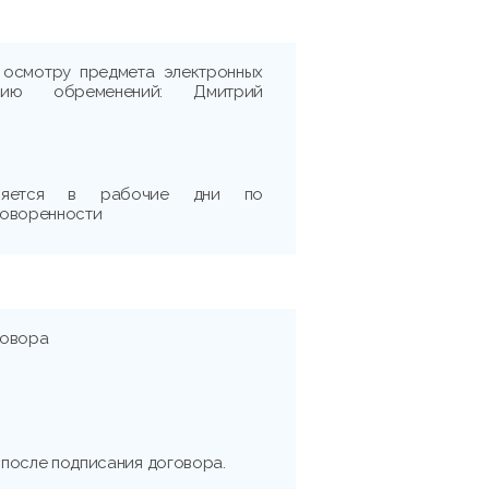
 осмотру предмета электронных
ию обременений: Дмитрий
вляется в рабочие дни по
говоренности
говора
й после подписания договора.