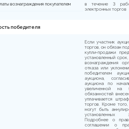
платы вознаграждения покупателем
в течение 3 раб
электронных торгов
ость победителя
Если участник аукц
торгов, он обязан по
купли-продажи пре
установленный срок,
вознаграждения ор
отказа или уклонени
победителем аукци
аукциона, соглас
аукциона по начал
увеличенной на 
обязанностей внесе
уплачивается штраф
торгов. Кроме того,
могут быть аннули
установленных з
Подробнее о прав
соглашении о пр