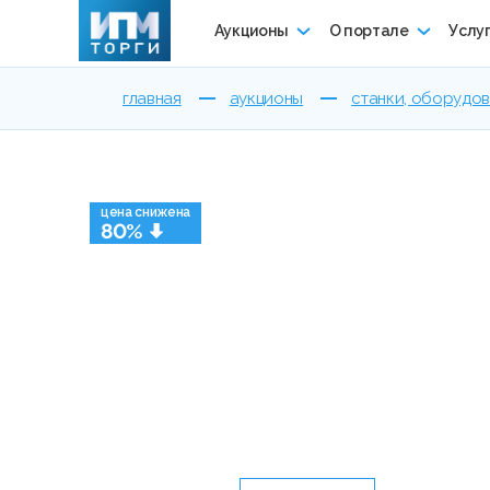
Аукционы
О портале
Услу
главная
аукционы
станки, оборудо
цена снижена
80%