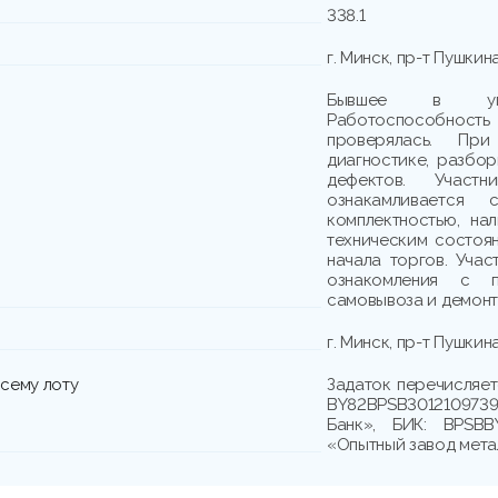
338.1
г. Минск, пр-т Пушкина
Бывшее в упот
Работоспособно
проверялась. При
диагностике, разбо
дефектов. Участн
ознакамливается
комплектностью, на
техническим состоя
начала торгов. Учас
ознакомления с п
самовывоза и демонта
г. Минск, пр-т Пушкина
сему лоту
Задаток перечисляет
BY82BPSB301210973
Банк», БИК: BPSBB
«Опытный завод метал