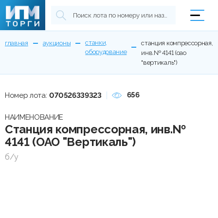
станки,
главная
аукционы
станция компрессорная,
оборудование
инв.№ 4141 (оао
"вертикаль")
656
Номер лота:
070526339323
НАИМЕНОВАНИЕ
Станция компрессорная, инв.№
4141 (ОАО "Вертикаль")
б/у