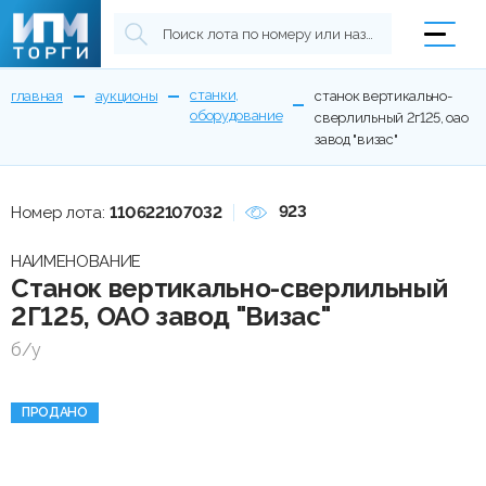
станки,
главная
аукционы
станок вертикально-
оборудование
сверлильный 2г125, оао
завод "визас"
923
Номер лота:
110622107032
НАИМЕНОВАНИЕ
Станок вертикально-сверлильный
2Г125, ОАО завод "Визас"
б/у
ПРОДАНО